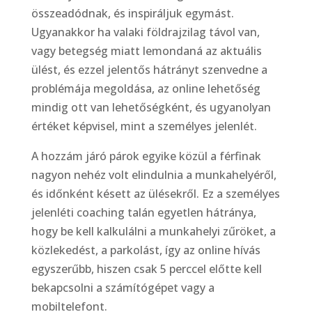
összeadódnak, és inspiráljuk egymást.
Ugyanakkor ha valaki földrajzilag távol van,
vagy betegség miatt lemondaná az aktuális
ülést, és ezzel jelentős hátrányt szenvedne a
problémája megoldása, az online lehetőség
mindig ott van lehetőségként, és ugyanolyan
értéket képvisel, mint a személyes jelenlét.
A hozzám járó párok egyike közül a férfinak
nagyon nehéz volt elindulnia a munkahelyéről,
és időnként késett az ülésekről. Ez a személyes
jelenléti coaching talán egyetlen hátránya,
hogy be kell kalkulálni a munkahelyi zűröket, a
közlekedést, a parkolást, így az online hívás
egyszerűbb, hiszen csak 5 perccel előtte kell
bekapcsolni a számítógépet vagy a
mobiltelefont.