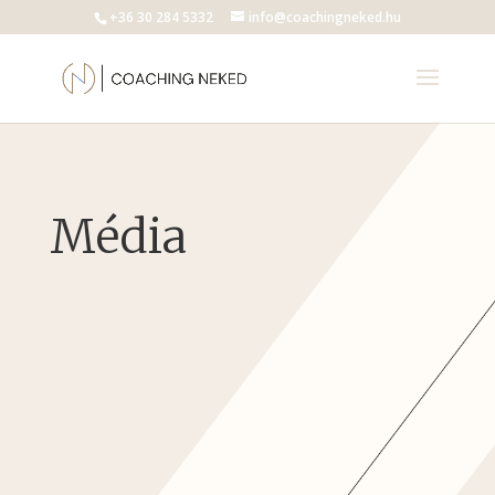
+36 30 284 5332
info@coachingneked.hu
Média