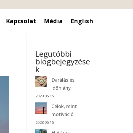
Kapcsolat
Média
English
Legutóbbi
blogbejegyzése
k
Darálás és
időhiány
2023.05.15.
Célok, mint
motiváció
2023.05.15.
Határok