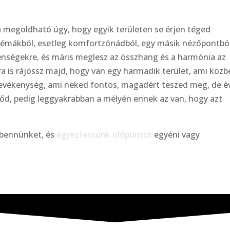
a megoldható úgy, hogy egyik területen se érjen téged
t sémákból, esetleg komfortzónádból, egy másik nézőpontbó
lenségekre, és máris meglesz az összhang és a harmónia az
ra is rájössz majd, hogy van egy harmadik terület, ami köz
tevékenység, ami neked fontos, magadért teszed meg, de é
időd, pedig leggyakrabban a mélyén ennek az van, hogy azt
 bennünket, és
egyeztessünk időpontot
egyéni vagy