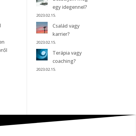
egy idegennel?
2023.02.15.
l
Család vagy
karrier?
ben
2023.02.15.
vről
Terápia vagy
coaching?
2023.02.15.