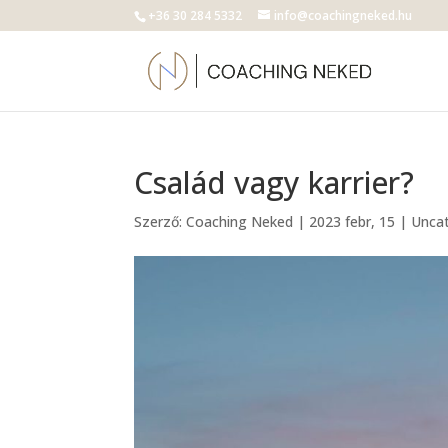
+36 30 284 5332
info@coachingneked.hu
Család vagy karrier?
Szerző:
Coaching Neked
|
2023 febr, 15
|
Unca