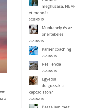
meghúzása, NEM-
et mondás
2023.05.15.
Munkahely és az
önértékelés
2023.05.15.
Karrier coaching
2023.05.15.
Reziliencia
2023.05.15.
Egyedül
dolgozzak a
 nem
kapcsolaton?
ha a
2023.02.15.
Beszéljem meg