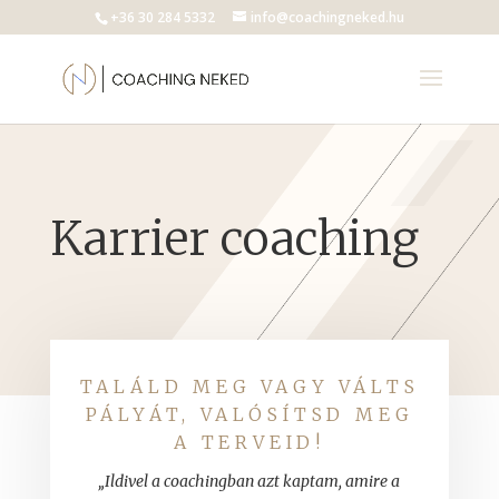
+36 30 284 5332
info@coachingneked.hu
Karrier coaching
TALÁLD MEG VAGY VÁLTS
PÁLYÁT, VALÓSÍTSD MEG
A TERVEID!
„Ildivel a coachingban azt kaptam, amire a