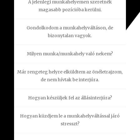
A jelenlegi munkahelyemen szeretnék
magasabb pozícióba kerülni.
Gondolkodom a munkahelyváltáson, de
bizonytalan vagyok.
Milyen munka/munkahely való nekem?
Már rengeteg helyre elküldtem az önéletrajzom,
de nem hívtak be interjúra.
Hogyan készüljek fel az állásinterjúra?
Hogyan küzdjem le a munkahelyváltással járó
stresszt?