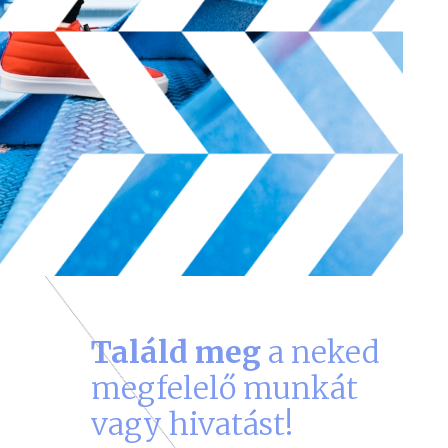
Találd meg
a neked
megfelelő munkát
vagy hivatást!