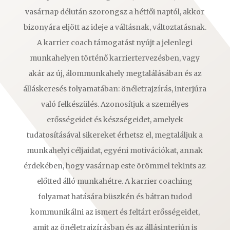
vasárnap délután szorongsz a hétfői naptól, akkor
bizonyára eljött az ideje a váltásnak, változtatásnak.
A karrier coach támogatást nyújt a jelenlegi
munkahelyen történő karriertervezésben, vagy
akár az új, álommunkahely megtalálásában és az
álláskeresés folyamatában: önéletrajzírás, interjúra
való felkészülés. Azonosítjuk a személyes
erősségeidet és készségeidet, amelyek
tudatosításával sikereket érhetsz el, megtaláljuk a
munkahelyi céljaidat, egyéni motivációkat, annak
érdekében, hogy vasárnap este örömmel tekints az
előtted álló munkahétre. A karrier coaching
folyamat hatására büszkén és bátran tudod
kommunikálni az ismert és feltárt erősségeidet,
amit az önéletrajzírásban és az állásinterjún is